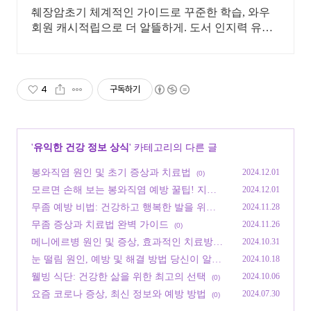
췌장암초기 체계적인 가이드로 꾸준한 학습, 와우
회원 캐시적립으로 더 알뜰하게. 도서 인지력 유지
활동, 와우회원 30일 무료반품으로 부담 없이 경험
하세요.
4
구독하기
'
유익한 건강 정보 상식
' 카테고리의 다른 글
봉와직염 원인 및 초기 증상과 치료법
2024.12.01
(0)
모르면 손해 보는 봉와직염 예방 꿀팁! 지금
2024.12.01
확인하기
(0)
무좀 예방 비법: 건강하고 행복한 발을 위한
2024.11.28
가이드 팁
(0)
무좀 증상과 치료법 완벽 가이드
2024.11.26
(0)
메니에르병 원인 및 증상, 효과적인 치료방법
2024.10.31
안내
(0)
눈 떨림 원인, 예방 및 해결 방법 당신이 알아
2024.10.18
야 할 모든 것
(0)
웰빙 식단: 건강한 삶을 위한 최고의 선택
2024.10.06
(0)
요즘 코로나 증상, 최신 정보와 예방 방법
2024.07.30
(0)