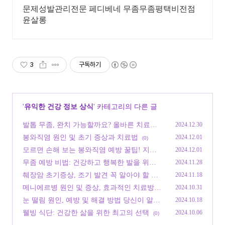
료상담 환영합니다
문제성발관리전문 페디베네 무좀무좀평택비전점
윤살롱
3
구독하기
'
유익한 건강 정보 상식
' 카테고리의 다른 글
발톱 무좀, 완치 가능할까요? 올바른 치료방
2024.12.30
법과 예방법 총정리
(0)
봉와직염 원인 및 초기 증상과 치료법
2024.12.01
(0)
모르면 손해 보는 봉와직염 예방 꿀팁! 지금
2024.12.01
확인하기
(0)
무좀 예방 비법: 건강하고 행복한 발을 위한
2024.11.28
가이드 팁
(0)
췌장암 초기증상, 조기 발견 꼭 알아야 할 사
2024.11.18
항
(0)
메니에르병 원인 및 증상, 효과적인 치료방법
2024.10.31
안내
(0)
눈 떨림 원인, 예방 및 해결 방법 당신이 알아
2024.10.18
야 할 모든 것
(0)
웰빙 식단: 건강한 삶을 위한 최고의 선택
2024.10.06
(0)