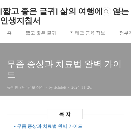
본문 바로가기
[짧고 좋은 글귀] 삶의 여행에서 얻는
인생지침서
홈
짧고 좋은 글귀
재테크 금융 정보
정부
무좀 증상과 치료법 완벽 가이
드
유익한 건강 정보 상식
by richdoit
2024. 11. 26.
• 무좀 증상과 치료법 완벽 가이드