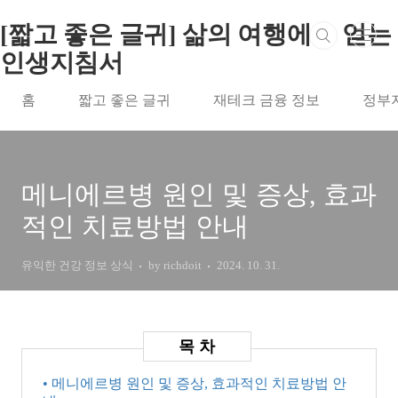
본문 바로가기
[짧고 좋은 글귀] 삶의 여행에서 얻는
인생지침서
홈
짧고 좋은 글귀
재테크 금융 정보
정부
메니에르병 원인 및 증상, 효과
적인 치료방법 안내
유익한 건강 정보 상식
by richdoit
2024. 10. 31.
• 메니에르병 원인 및 증상, 효과적인 치료방법 안