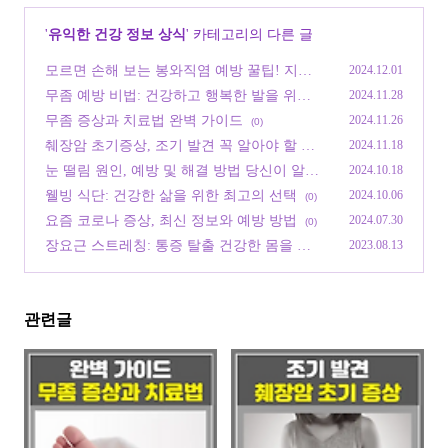
'
유익한 건강 정보 상식
' 카테고리의 다른 글
모르면 손해 보는 봉와직염 예방 꿀팁! 지금
2024.12.01
확인하기
(0)
무좀 예방 비법: 건강하고 행복한 발을 위한
2024.11.28
가이드 팁
(0)
무좀 증상과 치료법 완벽 가이드
2024.11.26
(0)
췌장암 초기증상, 조기 발견 꼭 알아야 할 사
2024.11.18
항
(0)
눈 떨림 원인, 예방 및 해결 방법 당신이 알아
2024.10.18
야 할 모든 것
(0)
웰빙 식단: 건강한 삶을 위한 최고의 선택
2024.10.06
(0)
요즘 코로나 증상, 최신 정보와 예방 방법
2024.07.30
(0)
장요근 스트레칭: 통증 탈출 건강한 몸을 위
2023.08.13
한 필수 가이드
(0)
관련글