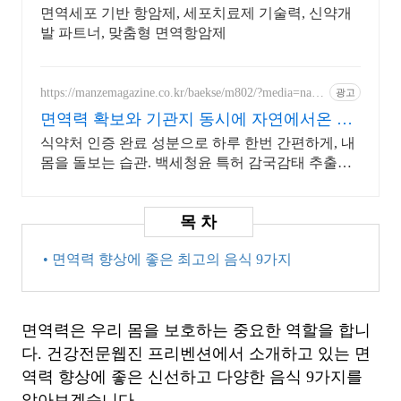
면역세포 기반 항암제, 세포치료제 기술력, 신약개
발 파트너, 맞춤형 면역항암제
https://manzemagazine.co.kr/baekse/m802/?media=nav8
광고
02
면역력 확보와 기관지 동시에 자연에서온 면
역력 확보 비책
식약처 인증 완료 성분으로 하루 한번 간편하게, 내
몸을 돌보는 습관. 백세청윤 특허 감국감태 추출물,
하루 한 병 간편 섭취, 감사 선물 추천, 무료 상담
• 면역력 향상에 좋은 최고의 음식 9가지
면역력은 우리 몸을 보호하는 중요한 역할을 합니
다. 건강전문웹진 프리벤션에서 소개하고 있는 면
역력 향상에 좋은 신선하고 다양한 음식 9가지를
알아보겠습니다.