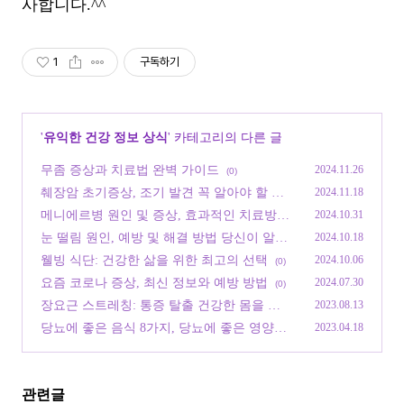
사합니다.^^
1
구독하기
'
유익한 건강 정보 상식
' 카테고리의 다른 글
무좀 증상과 치료법 완벽 가이드
2024.11.26
(0)
췌장암 초기증상, 조기 발견 꼭 알아야 할 사
2024.11.18
항
(0)
메니에르병 원인 및 증상, 효과적인 치료방법
2024.10.31
안내
(0)
눈 떨림 원인, 예방 및 해결 방법 당신이 알아
2024.10.18
야 할 모든 것
(0)
웰빙 식단: 건강한 삶을 위한 최고의 선택
2024.10.06
(0)
요즘 코로나 증상, 최신 정보와 예방 방법
2024.07.30
(0)
장요근 스트레칭: 통증 탈출 건강한 몸을 위
2023.08.13
한 필수 가이드
(0)
당뇨에 좋은 음식 8가지, 당뇨에 좋은 영양제
2023.04.18
6가지, 당뇨병의 관리
(1)
관련글