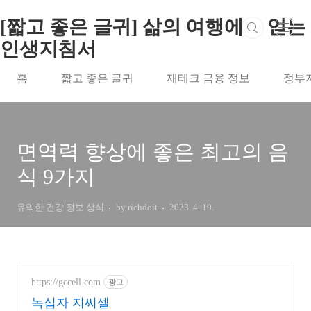
본문 바로가기
[짧고 좋은 글귀] 삶의 여행에서 얻는
인생지침서
홈
짧고 좋은 글귀
재테크 금융 정보
정부
면역력 향상에 좋은 최고의 음
식 9가지
유익한 건강 정보 상식
by richdoit
2023. 4. 19.
https://gccell.com
광고
녹십자 지씨셀