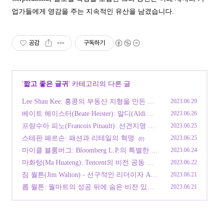
업가들에게 영감을 주는 지속적인 유산을 남겼습니다.
공감
구독하기
'
짧고 좋은 글귀
' 카테고리의 다른 글
Lee Shau Kee: 홍콩의 부동산 지형을 만든 비
2023.06.29
즈니스 거물
(0)
베이트 헤이스터(Beate Heister): 알디(Aldi Sü
2023.06.26
d)의 원동력
(0)
프랑수아 피노(Francois Pinault): 선견지명 있
2023.06.25
는 리더이자 케링 창업자
(0)
스테판 페르손: 패션과 리테일의 혁명
2023.06.25
(0)
마이클 블룸버그: Bloomberg L.P.의 특별한 공
2023.06.24
동 창립자
(0)
마화텅(Ma Huateng): Tencent의 비전 공동 설
2023.06.22
립자
(0)
짐 월튼(Jim Walton) - 선구적인 리더이자 Arv
2023.06.21
est Bank Group 회장
(0)
롭 월튼: 월마트의 성공 뒤에 숨은 비전 있는
2023.06.21
CEO
(0)