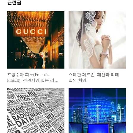
관련글
프랑수아 피노(Francois
스테판 페르손: 패션과 리테
Pinault): 선견지명 있는 리더
일의 혁명
이자 케링 창업자